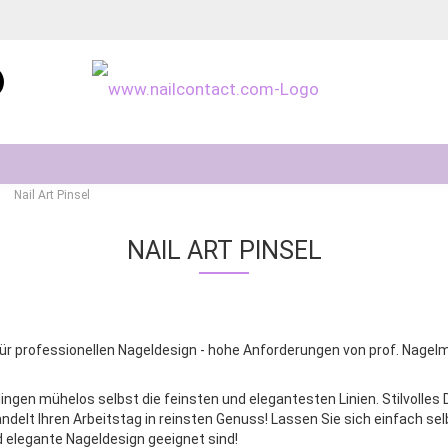
Sprache auswählen
»
Nail Art Pinsel
NAIL ART PINSEL
Konto erstellen
Passwort vergessen
ür professionellen Nageldesign - hohe Anforderungen von prof. Nagelm
elingen mühelos selbst die feinsten und elegantesten Linien. Stilvolles
ndelt Ihren Arbeitstag in reinsten Genuss! Lassen Sie sich einfach s
d elegante Nageldesign geeignet sind!