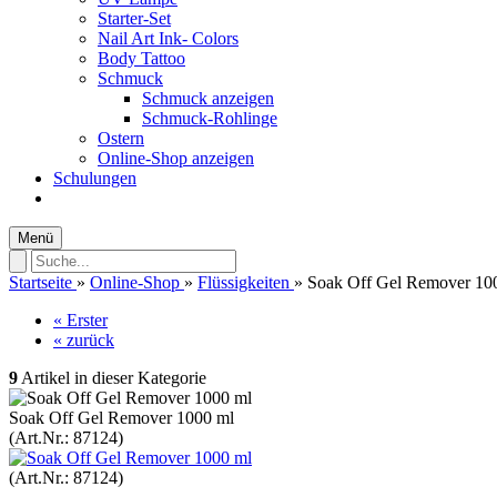
Starter-Set
Nail Art Ink- Colors
Body Tattoo
Schmuck
Schmuck anzeigen
Schmuck-Rohlinge
Ostern
Online-Shop anzeigen
Schulungen
Menü
Startseite
»
Online-Shop
»
Flüssigkeiten
»
Soak Off Gel Remover 10
« Erster
« zurück
9
Artikel in dieser Kategorie
Soak Off Gel Remover 1000 ml
(Art.Nr.:
87124
)
(Art.Nr.:
87124
)