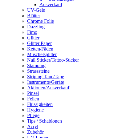
Ausverkauf
UV-Gele
Blätter
Chrome Folie
Dazzling
Fimo
Glitter
Glitter Paper
Ketten/Fäden
Muschelsplitter
Nail Sticker/Tattoo-Sticker
Stamping
Strasssteine
Striping Tape/Tape
Instrumente/Geräte
Aktionen/Ausverkauf
Pinsel
Feilen
Flüssigkeiten
Hygiene
Pflege
Tips / Schablonen
Acryl
Zubehör
UV Lampe