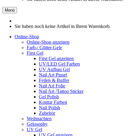
Menü
Sie haben noch keine Artikel in Ihrem Warenkorb.
Online-Shop
Online-Shop anzeigen
Farb-/ Glitter-Gele
First Gel
First Gel anzeigen
UV/LED Gel Farben
UV Aufbau Gel
Nail Art Pinsel
Feilen & Buffer
Nail Art Folie
Nail Art /Tattoo Sticker
Gel Polish
Kontur Farben
Nail Polish
Zubehör
Weihnachten
Gelosophy
UV Gel
UV Gel anzeigen