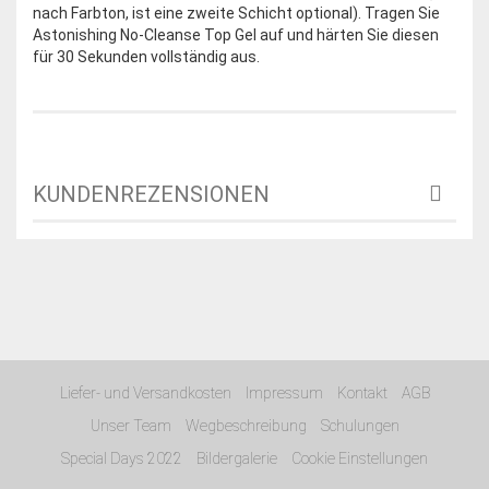
nach Farbton, ist eine zweite Schicht optional). Tragen Sie
Astonishing No-Cleanse Top Gel auf und härten Sie diesen
für 30 Sekunden vollständig aus.
KUNDENREZENSIONEN
Liefer- und Versandkosten
Impressum
Kontakt
AGB
Unser Team
Wegbeschreibung
Schulungen
Special Days 2022
Bildergalerie
Cookie Einstellungen