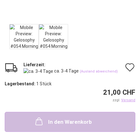
Lieferzeit:
A
ca. 3-4 Tage
(Ausland abweichend)
d
Lagerbestand:
1
Stück
M
21,00 CHF
zzgl.
Versand
In den Warenkorb