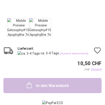
Lieferzeit:
A
ca. 3-4 Tage
(Ausland abweichend)
d
10,50 CHF
M
zzgl.
Versand
In den Warenkorb