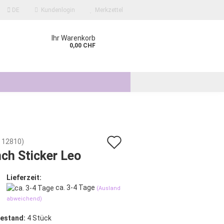
DE
Kundenlogin
Merkzettel
Ihr Warenkorb
0,00 CHF
Auf
:
12810
)
ch Sticker Leo
den
?
Merkzettel
Lieferzeit:
ca. 3-4 Tage
(Ausland
abweichend)
estand:
4
Stück