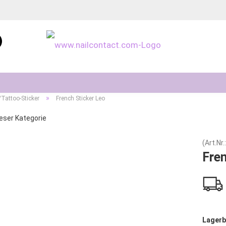
Sprache auswählen
»
/Tattoo-Sticker
French Sticker Leo
ieser Kategorie
(Art.Nr.
Konto erstellen
Fren
Passwort vergessen
Lagerb