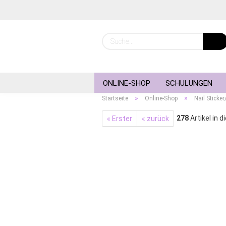
ONLINE-SHOP
SCHULUNGEN
»
»
Startseite
Online-Shop
Nail Sticker
278
Artikel in d
« Erster
« zurück