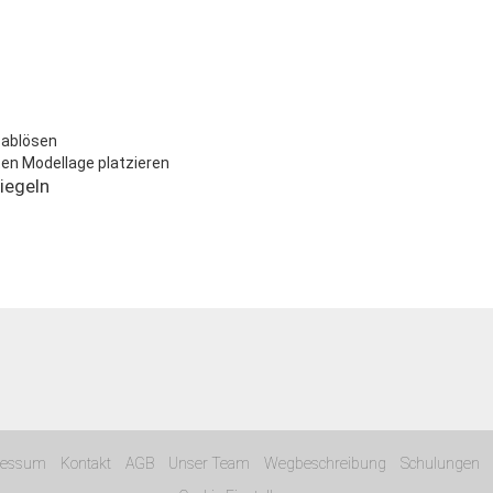
 ablösen
ten Modellage platzieren
iegeln
ressum
Kontakt
AGB
Unser Team
Wegbeschreibung
Schulungen