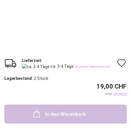
Lieferzeit:
A
ca. 3-4 Tage
(Ausland abweichend)
d
Lagerbestand:
2
Stück
M
19,00 CHF
zzgl.
Versand
In den Warenkorb