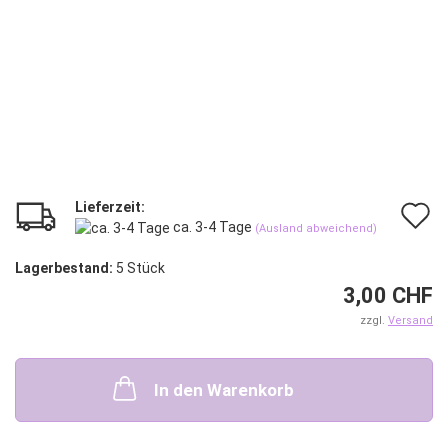
Lieferzeit:
A
ca. 3-4 Tage
(Ausland abweichend)
d
Lagerbestand:
5
Stück
M
3,00 CHF
zzgl.
Versand
In den Warenkorb